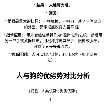
*
结果：
人胜算大增。
*
原因：
*
武器是巨大的杠杆：
一根棍棒、一把刀，甚至一件厚重
的外套，都能彻底改变力量平衡。
*
战术应用：
用外套缠住手臂作为“盾牌”让狗去咬，然后用
另一只手或武器攻击；用棍棒打击其鼻子、腰部或腿部，
可以使其丧失战斗力。
*
智商压制：
人可以制定计划，利用环境（如爬到高
处）。
人与狗的优劣势对比分析
| 特性 | 人类优势 | 狗狗优势 |
| :--