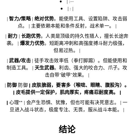
| :--
| : |
|
智力/策略
|
绝对优势
。能使用工具、设置陷阱、攻击弱
点。 | 主要依赖本能和条件反射，战术单一。 |
|
耐力
|
长跑优势
。人类是顶级的持久性猎人，擅长长途奔
袭。 |
爆发力优势
。短距离冲刺和高强度搏斗耐力极强，
但易过热。 |
|
武器/攻击
| 徒手攻击效率低（拳打脚踢）。但能使用和
制造工具。 |
天生武器
。利齿、强大的咬合力、爪子。攻
击自带“破甲”效果。 |
|
防御
防御
| 皮肤脆弱，要害多（喉咙、眼睛、腹股沟）。
| 皮毛提供一定保护，肌肉厚实，疼痛忍耐度高。 |
|
心理** | 会产生恐惧、犹豫，但也可能有决死意志。 | 一
旦进入战斗状态，极度专注、无畏，服从战斗本能。 |
结论