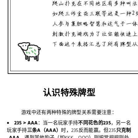
认识特殊牌型
游戏中还有两种特殊的牌型关系需要注意：
235 > AAA
：当一名玩家手持
不同花色的235
，另一名
玩家手持
三条A（AAA）
时，235反而能赢。但235
只克制