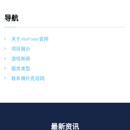
导航
关于WePoker官网
项目展示
游戏新闻
服务类型
联系微扑克官网
最新资讯