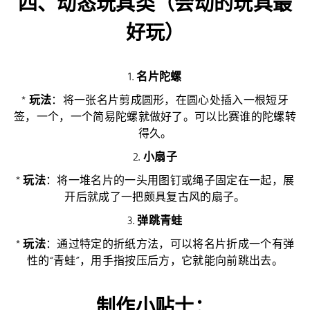
四、动态玩具类（会动的玩具最
好玩）
1.
名片陀螺
*
玩法
：将一张名片剪成圆形，在圆心处插入一根短牙
签，一个，一个简易陀螺就做好了。可以比赛谁的陀螺转
得久。
2.
小扇子
*
玩法
：将一堆名片的一头用图钉或绳子固定在一起，展
开后就成了一把颇具复古风的扇子。
3.
弹跳青蛙
*
玩法
：通过特定的折纸方法，可以将名片折成一个有弹
性的“青蛙”，用手指按压后方，它就能向前跳出去。
制作小贴士：