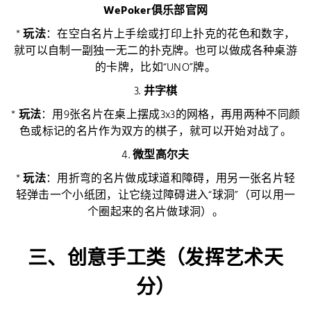
WePoker俱乐部官网
*
玩法
：在空白名片上手绘或打印上扑克的花色和数字，
就可以自制一副独一无二的扑克牌。也可以做成各种桌游
的卡牌，比如“UNO”牌。
3.
井字棋
*
玩法
：用9张名片在桌上摆成3x3的网格，再用两种不同颜
色或标记的名片作为双方的棋子，就可以开始对战了。
4.
微型高尔夫
*
玩法
：用折弯的名片做成球道和障碍，用另一张名片轻
轻弹击一个小纸团，让它绕过障碍进入“球洞”（可以用一
个圈起来的名片做球洞）。
三、创意手工类（发挥艺术天
分）