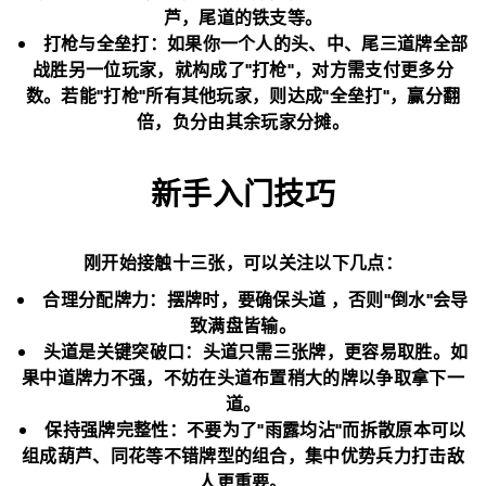
芦，尾道的铁支等。
打枪与全垒打
：如果你一个人的
头、中、尾三道牌全部
战胜
另一位玩家，就构成了"
打枪
"，对方需支付更多分
数。若能"打枪"所有其他玩家，则达成"
全垒打
"，赢分翻
倍，负分由其余玩家分摊。
新手入门技巧
刚开始接触十三张，可以关注以下几点：
合理分配牌力
：摆牌时，要确保
头道 ，否则"倒水"会导
致满盘皆输。
头道是关键突破口
：头道只需三张牌，更容易取胜。如
果中道牌力不强，不妨在头道布置稍大的牌以争取拿下一
道。
保持强牌完整性
：不要为了"雨露均沾"而拆散原本可以
组成
葫芦、同花
等不错牌型的组合，集中优势兵力打击敌
人更重要。