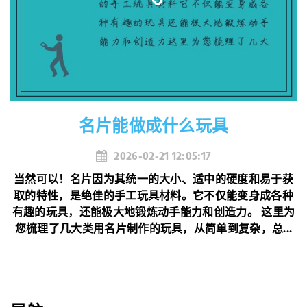
名片能做成什么玩具
2026-02-21 12:05:17
当然可以！名片因为其统一的大小、适中的硬度和易于获
取的特性，是绝佳的手工玩具材料。它不仅能变身成各种
有趣的玩具，还能极大地锻炼动手能力和创造力。 这里为
您梳理了几大类用名片制作的玩具，从简单到复杂，总...