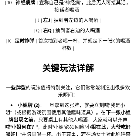
| 10 |
神经病牌
| 宣称自己是"神经病"，此后无人可接其话，
接话者喝酒 |
| J |
左J
| 抽到者左边的人喝酒 |
| Q |
右Q
| 抽到者右边的人喝酒 |
| K |
定时炸弹
| 首次抽到者喝一杯，并规定下一张K的喝酒
杯数 |
关键玩法详解
一些牌型的玩法值得特别关注，它们常常能制造出很多欢
乐瞬间：
小姐牌 (2)
：一旦拿到这张牌，就要立刻喊"我是小
姐"（或根据游戏氛围使用其他趣味道具）。在
下一张小姐
牌出现之前
，只要桌上有其他人喝酒，大家就可以齐声
喊"
小姐何在？
"，此时"小姐"必须回应"
小姐在此，大爷吃好
喝好！
"并陪同喝一杯。出于尊重，若在场女士对此称呼感