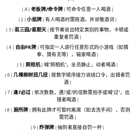
| A |
老板牌/命令牌
| 可命令任意一人喝酒 |
| 2 |
小姐牌
| 有人喝酒时需陪酒，并说敬酒词 |
| 3 |
逛三园/星期天
| 按节奏说出特定类别的事物，卡顿或
重复者罚酒 |
| 4 |
自由PK牌
| 可指定一人进行任意形式的小游戏（如猜
拳、猜有无等），输家喝酒 |
| 5 |
照相机
| 喊"照相机"，全员静止，动者喝酒 |
| 6 |
几棵柳树扭几扭
| 按数字顺序接力说绕口令，出错者罚
酒 |
| 7 |
逢7必过
| 依次数数，遇7或7的倍数需拍手或喊"过"，出
错者喝酒 |
| 8 |
厕所牌
| 拥有此牌才可暂时离席（如去洗手间），否则
需罚酒 |
| 9 |
炸弹牌
| 抽到者直接自罚一杯 |