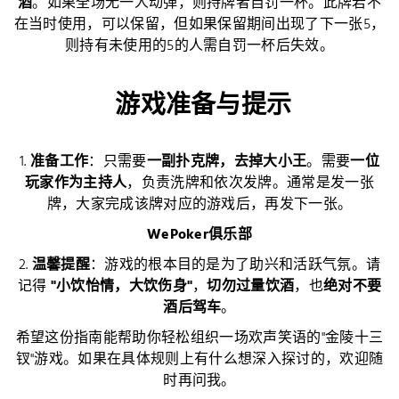
酒
。如果全场无一人动弹，则持牌者自罚一杯。此牌若不
在当时使用，可以保留，但如果保留期间出现了下一张5，
则持有未使用的5的人需自罚一杯后失效。
️ 游戏准备与提示
1.
准备工作
：只需要
一副扑克牌，去掉大小王
。需要
一位
玩家作为主持人
，负责洗牌和依次发牌。通常是发一张
牌，大家完成该牌对应的游戏后，再发下一张。
WePoker俱乐部
2.
温馨提醒
：游戏的根本目的是为了助兴和活跃气氛。请
记得
"小饮怡情，大饮伤身"
，
切勿过量饮酒
，也
绝对不要
酒后驾车
。
希望这份指南能帮助你轻松组织一场欢声笑语的"金陵十三
钗"游戏。如果在具体规则上有什么想深入探讨的，欢迎随
时再问我。