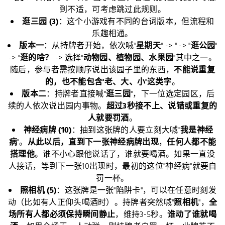
到不适，可考虑跳过此规则。
逛三园 (3)
：这个小游戏有不同的台词版本，但流程和
乐趣相通。
版本一
：从持牌者开始，依次喊"
星期天
" -> " -> "
逛公园
"
-> "
逛的啥？
-> 选择"
动物园、植物园、水果园
"其中之一。
随后，参与者需按顺序说出该园子里的东西，
不能说重复
的，也不能包含'老、大、小'这类字
。
版本二
：持牌者直接喊"
逛三园
"，下一位选定园区，后
续的人依次说出园内事物。
超过3秒接不上、说错或重复的
人就要罚酒
。
神经病牌 (10)
：抽到这张牌的人要立刻大喊"
我是神经
病
"。
从此以后，直到下一张神经病牌出现
，
任何人都不能
搭理他
。谁不小心跟他说话了，谁就要喝酒。如果一直没
人接话，等到下一张10出现时，最初的这位"神经病"就要自
罚一杯。
照相机 (5)
：这张牌是一张"陷阱卡"，可以在任意时刻发
动（比如有人正仰头喝酒时）。持牌者突然喊"
照相机
"，
全
场所有人都必须保持瞬间静止
，维持3-5秒。
谁动了谁就喝