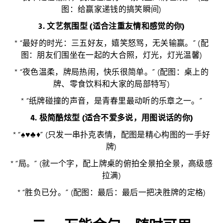
图：给赢家递钱的搞笑瞬间)
3. 文艺氛围型 (适合注重友情和感觉的你)
* “最好的时光：三五好友，嬉笑怒骂，无关输赢。” (配
图：朋友们围坐在一起的大合照，灯光，灯光温馨)
* “夜色温柔，牌局热闹，快乐很简单。” (配图：桌上的
牌、零食饮料和大家的局部特写)
* “纸牌碰撞的声音，是青春里最动听的乐章之一。”
4. 极简酷炫型 (适合不爱多说，用图说话的你)
* “♠️♥️♣️♦️” (只发一串扑克表情，配图是精心构图的一手好
牌)
* “局。” (就一个字，配上牌桌的俯拍全景拍全景，高级感
拉满)
* “胜负已分。” (配图：最后：最后一把决胜牌的定格)