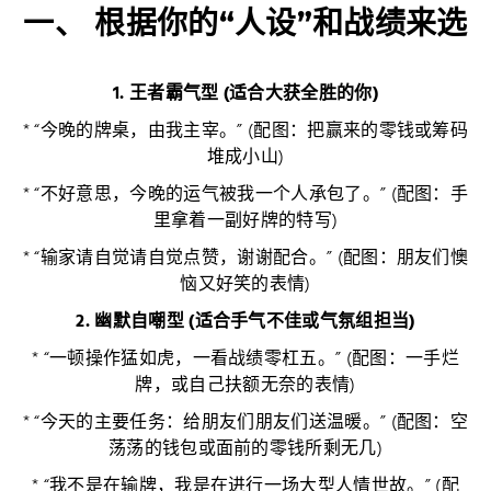
一、 根据你的“人设”和战绩来选
1. 王者霸气型 (适合大获全胜的你)
* “今晚的牌桌，由我主宰。” (配图：把赢来的零钱或筹码
堆成小山)
* “不好意思，今晚的运气被我一个人承包了。” (配图：手
里拿着一副好牌的特写)
* “输家请自觉请自觉点赞，谢谢配合。” (配图：朋友们懊
恼又好笑的表情)
2. 幽默自嘲型 (适合手气不佳或气氛组担当)
* “一顿操作猛如虎，一看战绩零杠五。” (配图：一手烂
牌，或自己扶额无奈的表情)
* “今天的主要任务：给朋友们朋友们送温暖。” (配图：空
荡荡的钱包或面前的零钱所剩无几)
* “我不是在输牌，我是在进行一场大型人情世故。” (配