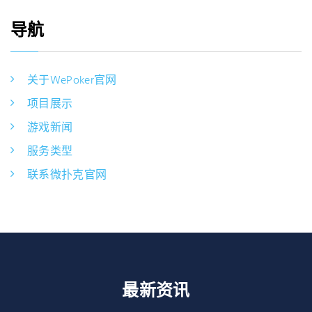
导航
关于WePoker官网
项目展示
游戏新闻
服务类型
联系微扑克官网
最新资讯