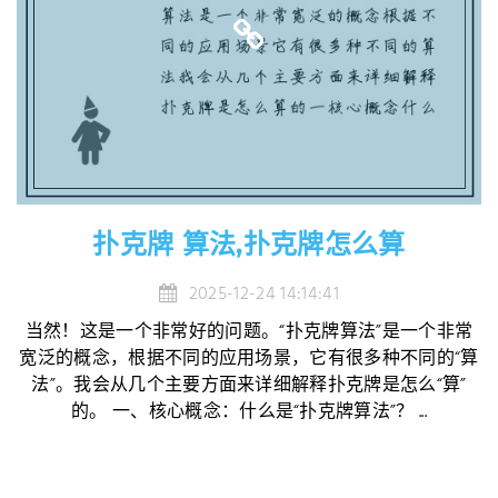
扑克牌 算法,扑克牌怎么算
2025-12-24 14:14:41
当然！这是一个非常好的问题。“扑克牌算法”是一个非常
宽泛的概念，根据不同的应用场景，它有很多种不同的“算
法”。我会从几个主要方面来详细解释扑克牌是怎么“算”
的。 一、核心概念：什么是“扑克牌算法”？ ...