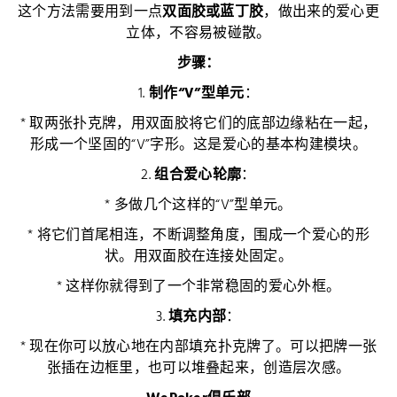
这个方法需要用到一点
双面胶或蓝丁胶
，做出来的爱心更
立体，不容易被碰散。
步骤：
1.
制作“V”型单元
：
* 取两张扑克牌，用双面胶将它们的底部边缘粘在一起，
形成一个坚固的“V”字形。这是爱心的基本构建模块。
2.
组合爱心轮廓
：
* 多做几个这样的“V”型单元。
* 将它们首尾相连，不断调整角度，围成一个爱心的形
状。用双面胶在连接处固定。
* 这样你就得到了一个非常稳固的爱心外框。
3.
填充内部
：
* 现在你可以放心地在内部填充扑克牌了。可以把牌一张
张插在边框里，也可以堆叠起来，创造层次感。