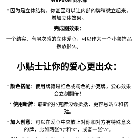
WePoker俱乐部
* 因为是立体结构，你甚至可以让内部的牌稍微立起来，
增加立体效果。
完成图效果：
一个结实、有层次感的立体爱心，可以作为一个小装饰品
摆放很久。
小贴士让你的爱心更出众：
*
颜色搭配
：使用牌背是红色或粉色的扑克牌，爱心效果
会立刻翻倍！
*
使用新牌
：崭新的扑克牌边缘挺括，更容易站立和搭
建。
*
加入创意
：可以在爱心中央放上对你和对方有特殊意义
的牌，比如两张“Q”和“K”，或者一张“A”。