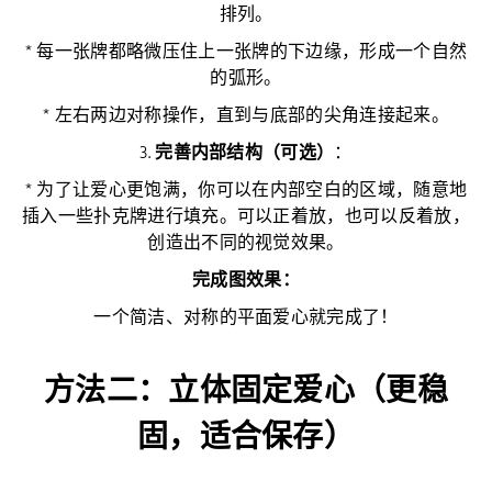
排列。
* 每一张牌都略微压住上一张牌的下边缘，形成一个自然
的弧形。
* 左右两边对称操作，直到与底部的尖角连接起来。
3.
完善内部结构（可选）
：
* 为了让爱心更饱满，你可以在内部空白的区域，随意地
插入一些扑克牌进行填充。可以正着放，也可以反着放，
创造出不同的视觉效果。
完成图效果：
一个简洁、对称的平面爱心就完成了！
方法二：立体固定爱心（更稳
固，适合保存）