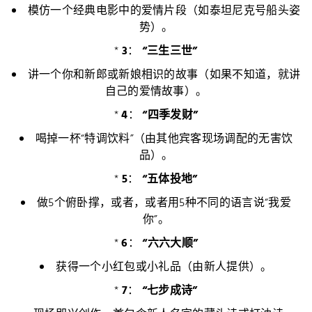
模仿一个经典电影中的爱情片段（如泰坦尼克号船头姿
势）。
*
3
：
“三生三世”
讲一个你和新郎或新娘相识的故事（如果不知道，就讲
自己的爱情故事）。
*
4
：
“四季发财”
喝掉一杯“特调饮料”（由其他宾客现场调配的无害饮
品）。
*
5
：
“五体投地”
做5个俯卧撑，或者，或者用5种不同的语言说“我爱
你”。
*
6
：
“六六大顺”
获得一个小红包或小礼品（由新人提供）。
*
7
：
“七步成诗”