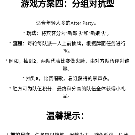
游戏方案四：分组对抗型
适合年轻人多的After Party。
*
玩法
：将宾客分为“新郎队”和“新娘队”。
*
流程
：每轮每队派一人上前抽牌，根据牌面任务进行
PK。
* 例如，抽到
2
，两队代表比赛做鬼脸，由对方队伍评判谁
赢。
* 抽到
8
，比赛唱歌，看谁获得的掌声多。
* 胜方可为队伍积分，最终积分高的队伍全体获得小礼
品。
温馨提示：