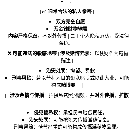
| : |
|
✅ 通常合法的私人亲密
|
双方完全自愿
无金钱财物输赢
-
内容严格保密，不对外传播
| 属于个人隐私范畴，受法律
保护。 |
|
❌ 可能违法的敏感地带
|
涉及赌博元素
：以钱财作为输赢
赌注 |
治安处罚
：拘留、罚款
刑事风险
：若以营利为目的聚众赌博或以此为业，可能
构成
赌博罪
。 |
| |
涉及色情与传播
：拍摄私密照/视频，并
对外传播、扩散
|
侵犯隐私权
：承担民事赔偿责任。
治安处罚
：可能被视为传播淫秽信息。
-
刑事风险
：情节严重的可能构成
传播淫秽物品罪
。 |